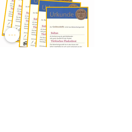
Impressum
Kontakt
AGB
Filialen
Über Uns
Deklarationen
Sultan Restaurant
Geburtstagstorten Online bestellen