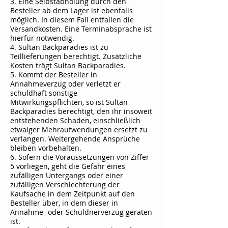
3. Eine Selbstabholung durch den
Besteller ab dem Lager ist ebenfalls
möglich. In diesem Fall entfallen die
Versandkosten. Eine Terminabsprache ist
hierfür notwendig.
4.
Sultan Backparadies
ist zu
Teillieferungen berechtigt. Zusätzliche
Kosten trägt
Sultan Backparadies
.
5. Kommt der Besteller in
Annahmeverzug oder verletzt er
schuldhaft sonstige
Mitwirkungspflichten, so ist
Sultan
Backparadies
berechtigt, den ihr insoweit
entstehenden Schaden, einschließlich
etwaiger Mehraufwendungen ersetzt zu
verlangen. Weitergehende Ansprüche
bleiben vorbehalten.
6. Sofern die Voraussetzungen von Ziffer
5 vorliegen, geht die Gefahr eines
zufälligen Untergangs oder einer
zufälligen Verschlechterung der
Kaufsache in dem Zeitpunkt auf den
Besteller über, in dem dieser in
Annahme- oder Schuldnerverzug geraten
ist.