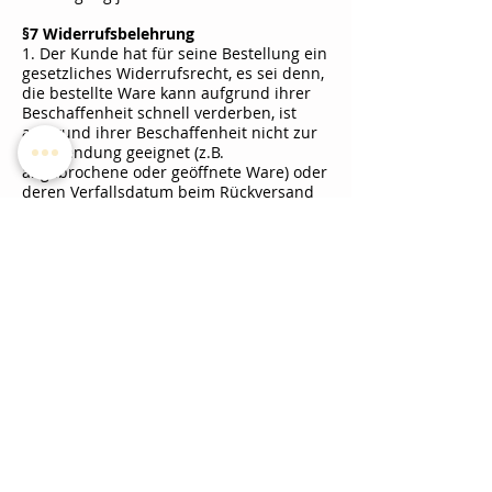
§7 Widerrufsbelehrung
1. Der Kunde hat für seine Bestellung ein
gesetzliches Widerrufsrecht, es sei denn,
die bestellte Ware kann aufgrund ihrer
Beschaffenheit schnell verderben, ist
aufgrund ihrer Beschaffenheit nicht zur
Rücksendung geeignet (z.B.
angebrochene oder geöffnete Ware) oder
deren Verfallsdatum beim Rückversand
überschritten werden würde.
2. Hat der Kunde ein Widerrufsrecht,
kann der Kunde seine Vertragserklärung
innerhalb von 2 Wochen ohne Angaben
von Gründen in Textform (z.B. Brief, E-
Mail) oder durch Rücksendung der Sache
widerrufen. Die Frist beginnt frühestens
mit dem Erhalt dieser Belehrung. Zur
Wahrung der Widerufsfrist genügt die
rechtzeitige Absendung des Widerrufs
oder der Sache. Der Widerruf ist zu
richten an.
Münchner Systemgastronomie GmbH
Frau Döndü Gümüs