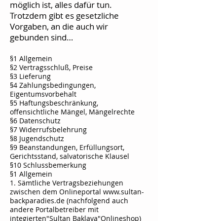
möglich ist, alles dafür tun.
Trotzdem gibt es gesetzliche
Vorgaben, an die auch wir
gebunden sind…
§1 Allgemein
§2 Vertragsschluß, Preise
§3 Lieferung
§4 Zahlungsbedingungen,
Eigentumsvorbehalt
§5 Haftungsbeschränkung,
offensichtliche Mängel, Mängelrechte
§6 Datenschutz
§7 Widerrufsbelehrung
§8 Jugendschutz
§9 Beanstandungen, Erfüllungsort,
Gerichtsstand, salvatorische Klausel
§10 Schlussbemerkung
§1 Allgemein
1. Sämtliche Vertragsbeziehungen
zwischen dem Onlineportal
www.sultan-
backparadies.de
(nachfolgend auch
andere Portalbetreiber mit
integierten"Sultan Baklava"Onlineshop)