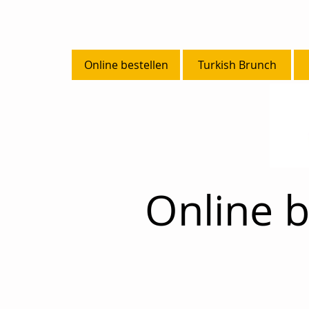
Online bestellen
Turkish Brunch
Online b
Ordnen nach
Filter
Alles löschen