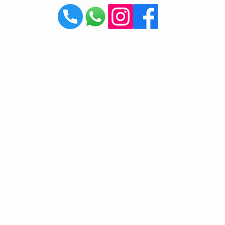
© 2025 by Ahmet Özdemir www.achimstahl.de Alle Rechte vorbehalten.