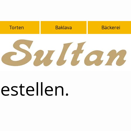
Torten
Baklava
Bäckerei
estellen.