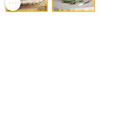
Geburtstagstorten
bestellen in München
Geburstagstorten, Vereinstorten,
Motivtorten und Fototorten etc.
sind in
der Regel innerhalb 3-4 Tagen fertig.
In unseren Filialen sind Kataloge mit
hunderten verschiedenen Torten für Sie
bereit zur Auswahl.
Natürlich können Sie auch
über Whatsapp bestellen
und entweder sofort mit den gängigsten
Zahlungsarten bezahlen oder per
Vorkasse überweisen.